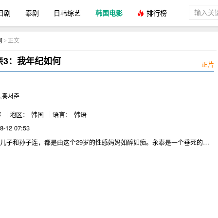
日剧
泰剧
日韩综艺
韩国电影
排行榜
何
正文
>
亲3：我年纪如何
正片
,홍서준
年
地区：
韩国
语言：
韩语
8-12 07:53
儿子和孙子连，都是由这个29岁的性感妈妈如醉如痴。永泰是一个垂死的癌
妻子去世了。晟敏是一个儿子，谁是没有用的滋扰。永议员是永泰的孙子谁
。一个性感的妈妈进入这三个人一天的生活。金熙带来积极的感受进了屋，
的治疗方法为三人。谁就会得到它与妈妈？