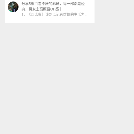
分享5部百看不厌的韩剧，每一部都是经
典，男女主高颜值CP感十
1、《匹诺曹》该剧以记者群体的生活为..