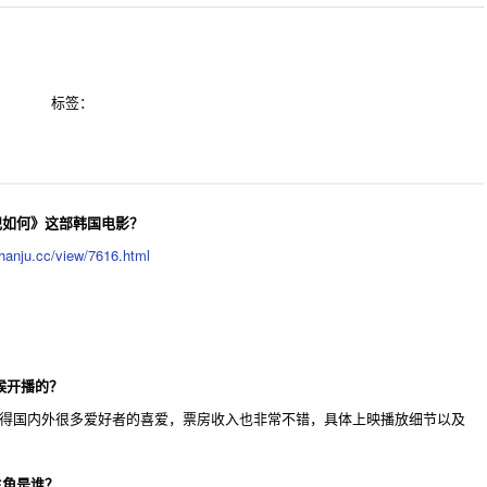
标签：
纪如何》这部韩国电影？
hanju.cc/view/7616.html
候开播的？
后赢得国内外很多爱好者的喜爱，票房收入也非常不错，具体上映播放细节以及
主角是谁？