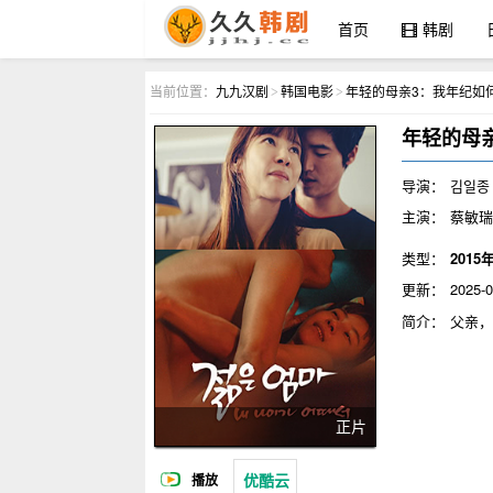
首页
韩剧
九九汉剧
当前位置：
九九汉剧
韩国电影
年轻的母亲3：我年纪如
>
>
年轻的母
导演：
김일종
主演：
蔡敏瑞
类型：
2015
更新：
2025-0
简介：
父亲，
症患者，他的
是沉迷于色情
并规定她个人
正片
优酷云
播放