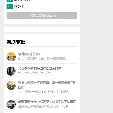
韩公主
10
>>查看完整榜单<<
韩剧专辑
值得刷N遍的韩剧
01、《请回答1988》是一部温情脉..
10部超好看的韩剧送给剧荒的你
??????????10??????..
强推10部高分下饭韩剧，每一部都值得三刷
四刷
1、《我的大叔》拍的不错 ，好多感人..
8部口碑炸裂的神级韩剧/入门必看/不愁剧荒
盘点我心中8部经典韩剧天花板！犯罪、..