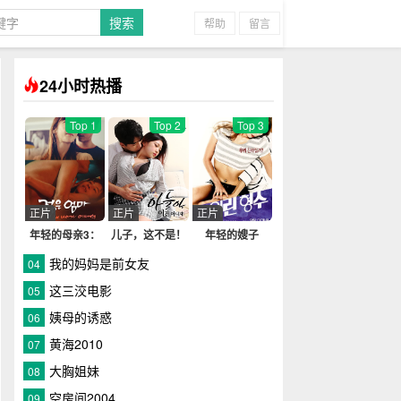
帮助
留言
24小时热播
Top 1
Top 2
Top 3
正片
正片
正片
年轻的母亲3：
儿子，这不是！
年轻的嫂子
我年纪如何
我的妈妈是前女友
04
这三洨电影
05
姨母的诱惑
06
黄海2010
07
大胸姐妹
08
空房间2004
09