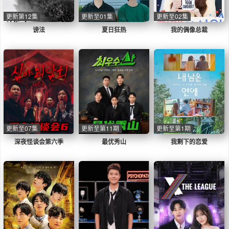
更新第12集
更新至01集
更新至02集
谤法
夏日狂热
我的偶像总裁
更新至07集
更新至第11期
更新至第1期
深夜怪谈会第六季
最优秀山
我剩下的恋爱