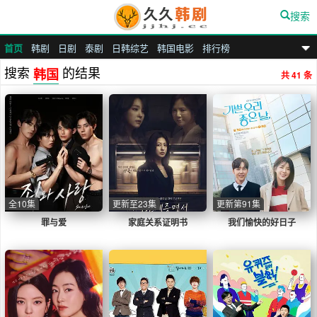
搜索
首页
韩剧
日剧
泰剧
日韩综艺
韩国电影
排行榜
九九汉剧
搜索
的结果
韩国
共 41 条
全10集
更新至23集
更新第91集
罪与爱
家庭关系证明书
我们愉快的好日子