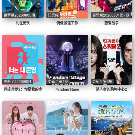
更新至20260805期
已完结
更新至20260804第7期
刘在街头
偶像派遣工作
恋爱战争
更新至20260804
更新至第4期
更新至第6集
同床异梦2：你是我的命
FandomStage
杀人者的购物中心2
运