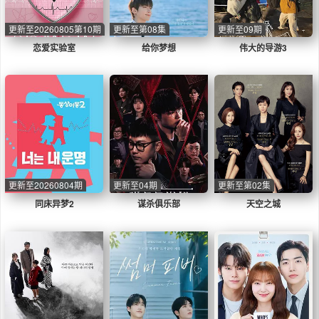
更新至20260805第10期
更新至第08集
更新至09期
恋爱实验室
给你梦想
伟大的导游3
更新至20260804期
更新至04期
更新至第02集
同床异梦2
谋杀俱乐部
天空之城