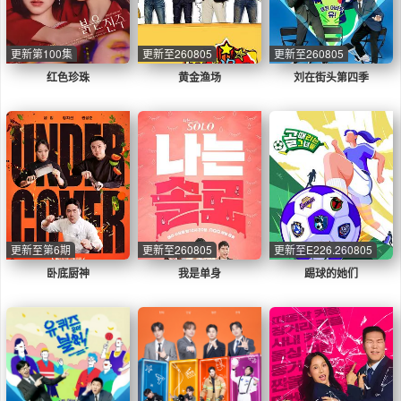
更新第100集
更新至260805
更新至260805
红色珍珠
黄金渔场
刘在街头第四季
更新至第6期
更新至260805
更新至E226.260805
卧底厨神
我是单身
踢球的她们