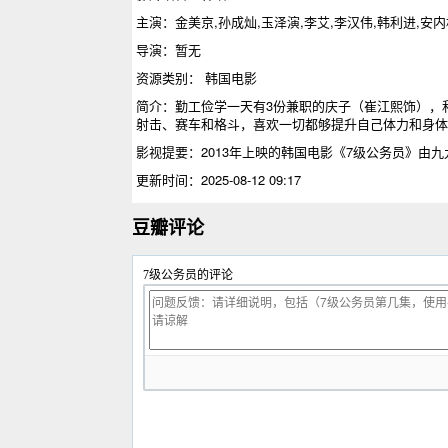
主演：金美京,孙成灿,玉泽演,李艾,李汉伟,韩利进,安内
导演：暂无
资源类别： 韩国电影
简介：勤工俭学一天有3份兼职的庆子（崔江熙饰），
射击、赛车和格斗，喜欢一切都够提升自己体力和身体素
影视提要：2013年上映的
韩国电影
《7级公务员》由九
更新时间：2025-08-12 09:17
豆瓣评论
7级公务员的评论