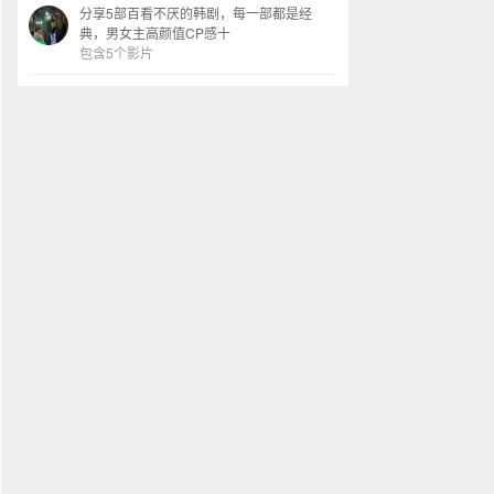
分享5部百看不厌的韩剧，每一部都是经
典，男女主高颜值CP感十
包含5个影片