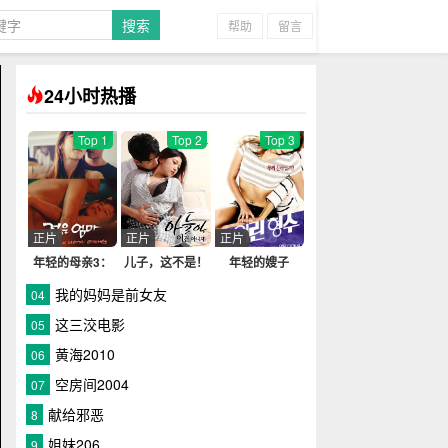
帮助
留言
24小时热播
Top 1
Top 2
Top 3
正片
正片
正片
年轻的母亲3：
儿子，这不是！
年轻的嫂子
我年纪如何
我的妈妈是前女友
04
这三洨电影
05
黄海2010
06
空房间2004
07
献给邪恶
8
姐妹206
9