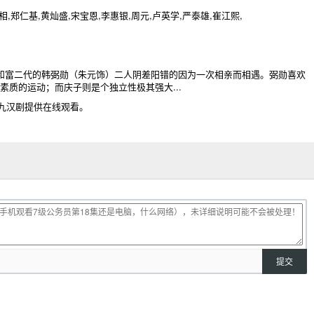
相,郑仁基,黄灿盛,宋宝恩,李惠银,周元,卢英学,严泰雄,崔江熙,
和富二代的韩弼勋（朱元饰）二人阴差阳错的因为一次相亲而相遇。弼勋喜欢
质的运动；而庆子则是个独立性极其强大...
九汉剧提供在线观看。