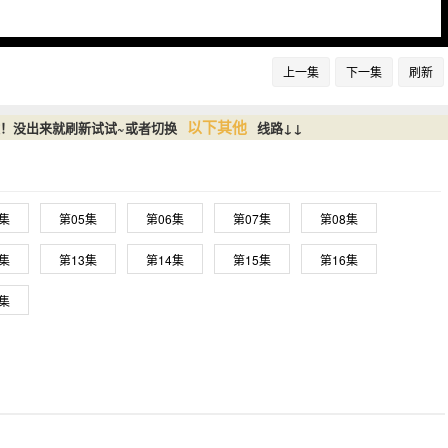
上一集
下一集
刷新
以下其他
放！没出来就刷新试试~或者切换
线路↓↓
4集
第05集
第06集
第07集
第08集
2集
第13集
第14集
第15集
第16集
0集