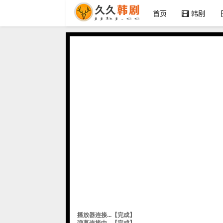
首页
韩剧
九九汉剧