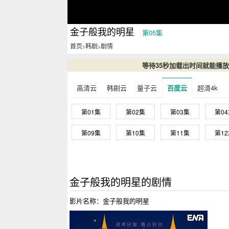
金子般我的明星
第05集
首页
韩剧
剧情
>
>
等待35秒加载出时间就能播
高清云
韩剧云
量子云
百度云
超清4k
第01集
第02集
第03集
第0
第09集
第10集
第11集
第1
金子般我的明星的剧情
影片名称：金子般我的明星