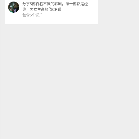
分享5部百看不厌的韩剧，每一部都是经
典，男女主高颜值CP感十
包含5个影片