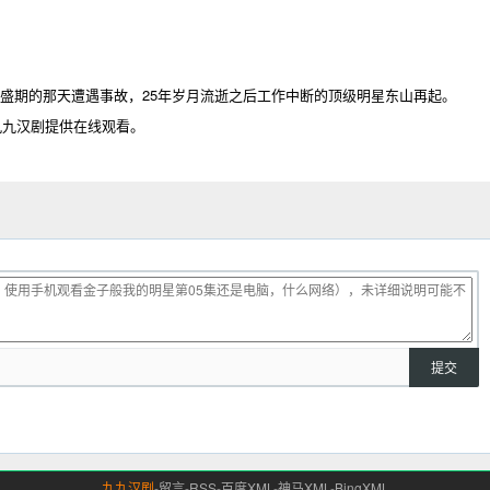
盛期的那天遭遇事故，25年岁月流逝之后工作中断的顶级明星东山再起。
九九汉剧提供在线观看。
九九汉剧
-
留言
-
RSS
-
百度XML
-
神马XML
-
BingXML