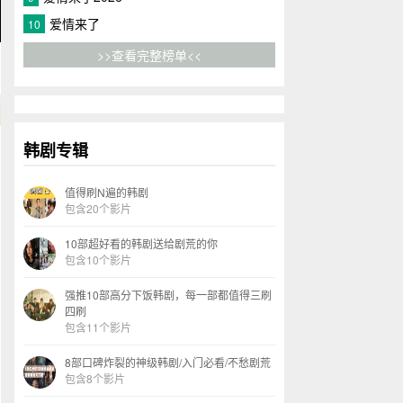
爱情来了
10
>>查看完整榜单<<
韩剧专辑
值得刷N遍的韩剧
包含20个影片
10部超好看的韩剧送给剧荒的你
包含10个影片
强推10部高分下饭韩剧，每一部都值得三刷
四刷
包含11个影片
8部口碑炸裂的神级韩剧/入门必看/不愁剧荒
包含8个影片