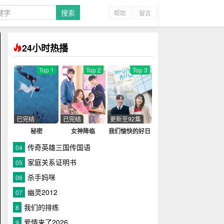
帮助
留言
24小时热播
Top 1
Top 2
Top 3
已完结
已完结
更新至92集
秘密
女神降临
我们愉快的好日
子
传奇英雄三国传国语
04
家庭关系证明书
05
杀手妈咪
06
幽灵2012
07
我们的排练
8
爱情来了2026
9