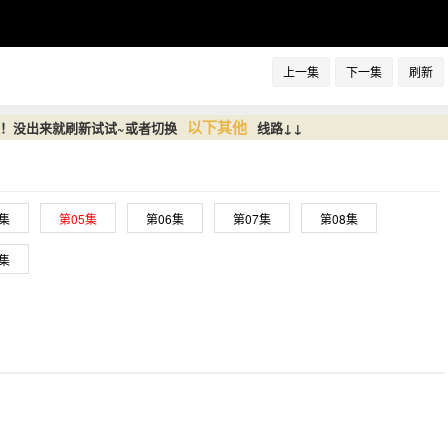
上一集
下一集
刷新
以下其他
放！没出来就刷新试试~或者切换
线路↓↓
4集
第05集
第06集
第07集
第08集
2集