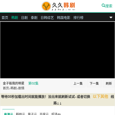
搜索
首页
韩剧
日剧
泰剧
日韩综艺
韩国电影
排行榜
九九汉剧
第02集
金子般我的明星
上一集
下一集
刷新
首页
韩剧
剧情
>
>
以下其他
等待35秒加载出时间就能播放！没出来就刷新试试~或者切换
线
路↓↓
韩剧云
量子云
百度云
超清4k
高清云