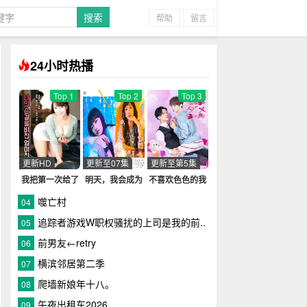
帮助
留言
24小时热播
Top 1
Top 2
Top 3
更新HD
更新至07集
更新至第5集
我把第一次给了
明天，我会成为
不喜欢色色的我
妈妈的朋友真央
谁的女友第二季
吗？
噬亡村
04
酱
追踪者游戏W职权骚扰的上司是我的前..
05
前男友←retry
06
横滨邻居第二季
07
爬墙新娘年十八。
08
午夜出租车2026
09