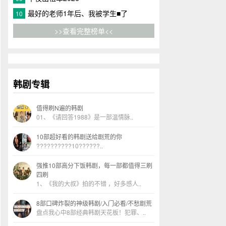
最好的老师1年后、我被学生■了
10
>>查看完整榜单<<
韩剧专辑
值得刷N遍的韩剧
01、《请回答1988》是一部温情脉..
10部超好看的韩剧送给剧荒的你
??????????10??????..
强推10部高分下饭韩剧，每一部都值得三刷
四刷
1、《我的大叔》拍的不错 ，好多感人..
8部口碑炸裂的神级韩剧/入门必看/不愁剧荒
盘点我心中8部经典韩剧天花板！犯罪、..