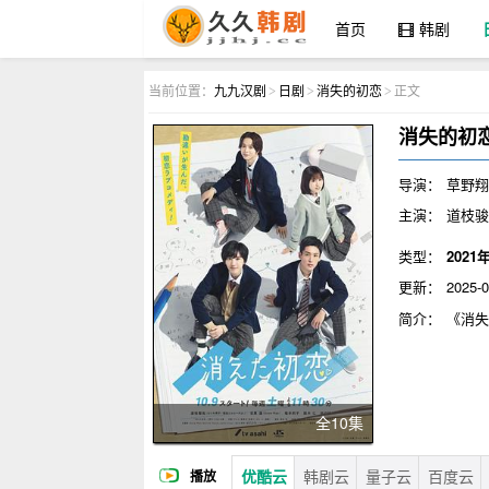
首页
韩剧
九九汉剧
当前位置：
九九汉剧
日剧
消失的初恋
正文
>
>
>
消失的初
导演：
草野翔
主演：
道枝骏
类型：
2021
更新：
2025-0
简介：
《消
个略显笨拙的
却看到上面画
以为这是青木
全10集
优酷云
韩剧云
量子云
百度云
播放