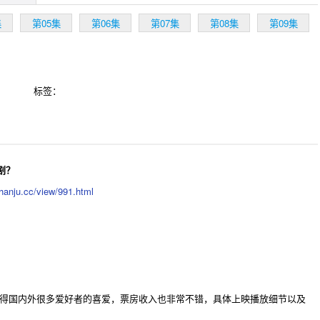
集
第05集
第06集
第07集
第08集
第09集
标签：
剧？
hanju.cc/view/991.html
后赢得国内外很多爱好者的喜爱，票房收入也非常不错，具体上映播放细节以及