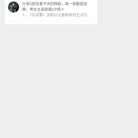
分享5部百看不厌的韩剧，每一部都是经
典，男女主高颜值CP感十
1、《匹诺曹》该剧以记者群体的生活为..