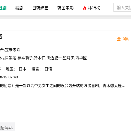
日剧
泰剧
日韩综艺
韩国电影
排行榜
恋
全10集
吾,宝来忠昭
佑,目黑莲,福本莉子,铃木仁,田边诚一,望月步,西垣匠
年
地区：
日本
语言：
日语
8-12 07:48
失的初恋》是一部以高中男女生之间的误会为开端的浪漫喜剧。青木想太是一
少年，单恋着邻座的女孩桥下。有一天，青木从桥下那里借来一块橡皮擦，
着一颗心，还写着同班男生井田的名字。然而，橡皮擦又被井田看到了并误
的物品，以为青木喜欢自己……
超清4k