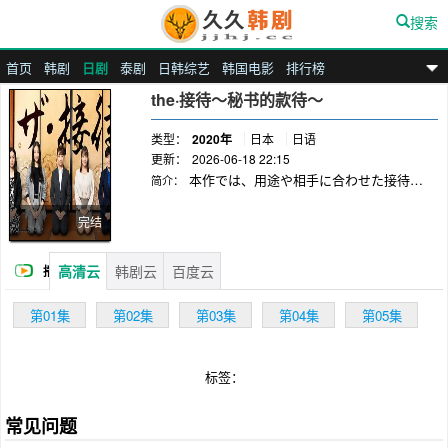
搜索
首页
韩剧
日剧
泰剧
日韩综艺
韩国电影
排行榜
九九汉剧
the·接待～秘书的款待～
类型：
2020年
日本
日语
更新：
2026-06-18 22:15
本作では、用途や相手に合わせた接待や
简介：
会食のセッティングという、おもてなし力が試
される重要なミッションに臨む秘書たちの姿
完结
を、「望月千代編」「照井七菜編」「長谷不二
子編」「朴四朗（パク・サラン）編」「風間三
高清云
韩剧云
百度云
播
和編」という5本のオリジナルストーリーでお
届けします。さらに、秘書5人に加え、室井、
放
第01集
第02集
第03集
第04集
第05集
江口も登場！本編のメインキャスト7人が総出
演し、毎回ラーメン店「萬」で楽しい掛け合い
を繰り広げるという何とも豪華なスピンオフド
标签：
ラマが誕生します。夜な夜なラーメン店に集う
5人の秘書は、それぞれの上司から出された会
食のセッティングというミッションを遂行する
常见问题
ため、情報交換をしながらお店選びに臨みま