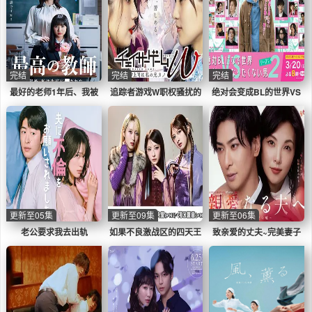
完结
完结
完结
最好的老师1年后、我被
追踪者游戏W职权骚扰的
绝对会变成BL的世界VS
学生■了
上司是我的前女友
绝不想变成BL的男人第二
季
更新至05集
更新至09集
更新至06集
老公要求我去出轨
如果不良激战区的四天王
致亲爱的丈夫~完美妻子
转生成了偶像团体
的谎言~