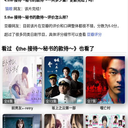
猫眼
网友：该片完结！
5.the·接待～秘书的款待～评价怎么样？
豆瓣网友：目前该片在豆瓣的评价和口碑整体都很不错，分数为5.0分，
超过了很多同类日剧节目，具体评分细节可以查看
豆瓣评分
看过 《the·接待～秘书的款待～》也看了
全8集
全13集
全7集
前男友←retry
坂上之云第一部
噬亡村