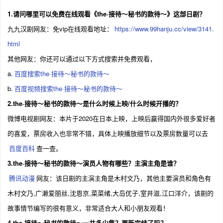
す。接待相手を100％以上満足させ、ボスの期
1.请问哪里可以免费在线观看《the·接待～秘书的款待～》这部日剧？
待に応えてこそ一流の秘書！はたして5人は魅
惑の会食をセッティングし、ミッションを遂行
九九汉剧网友：免vip在线观看地址：
https://www.99hanju.cc/view/3141.
することができるのでしょうか…？本編とはひ
html
と味違う、“表の顔”で一流秘書の本領を発揮す
る5人の活躍をどうぞお楽しみに！
其他网友：你还可以通过以下方式搜索并免费观看，
a.
百度搜索the·接待～秘书的款待～
b.
百度视频搜索the·接待～秘书的款待～
2.the·接待～秘书的款待～是什么时候上映/什么时候开播的？
微博电视剧网友：本片于2020在日本上映，上映后赢得国内外很多爱好者
的喜爱，票房收入也非常不错，具体上映播放细节以及票房数量可以去
百度百科
查一查。
3.the·接待～秘书的款待～演员人物有哪些？主演主角是谁？
腾讯动漫
网友：该日剧的主演主角是木村文乃，其他主要演员和角色有
木村文乃,广濑爱丽丝,沈恩京,菜菜绪,大岛优子,室井滋,江口洋介，该剧的
故事情节编写的很有意义，非常适合大人和小朋友观看！
4.the·接待～秘书的款待～一共多少集？更新完结了吗？