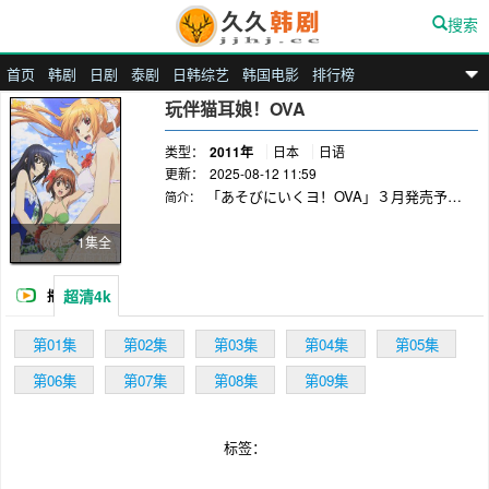
搜索
首页
韩剧
日剧
泰剧
日韩综艺
韩国电影
排行榜
九九汉剧
玩伴猫耳娘！OVA
类型：
2011年
日本
日语
更新：
2025-08-12 11:59
「あそびにいくヨ！OVA」３月発売予定
简介：
１話分の収録になる見込みです。内容として
は、キャーティア、地球人の面々がみんなで地
1集全
球式ゲームの研究をしつつ豪華景品をゲットす
べく真剣勝負をする、といった内容になってお
超清4k
播
ります！！！
放
第01集
第02集
第03集
第04集
第05集
第06集
第07集
第08集
第09集
标签：