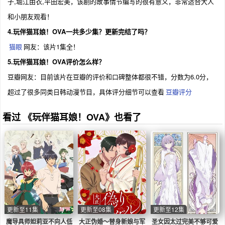
子,堀江由衣,平田宏美，该剧的故事情节编写的很有意义，非常适合大人
和小朋友观看！
4.玩伴猫耳娘！OVA一共多少集？更新完结了吗？
猫眼
网友：该片1集全！
5.玩伴猫耳娘！OVA评价怎么样？
豆瓣网友：目前该片在豆瓣的评价和口碑整体都很不错，分数为6.0分，
超过了很多同类日韩动漫节目，具体评分细节可以查看
豆瓣评分
看过 《玩伴猫耳娘！OVA》也看了
更新至11集
更新至08集
更新至12集
魔导具师妲莉亚不向人低
大正伪婚～替身新娘与军
圣女因太过完美不够可爱