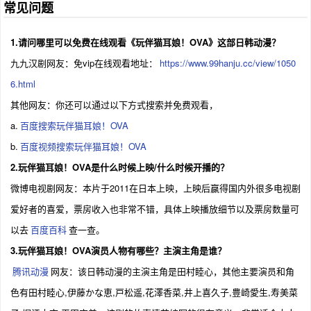
常见问题
1.请问哪里可以免费在线观看《玩伴猫耳娘！OVA》这部日韩动漫？
九九汉剧网友：免vip在线观看地址：
https://www.99hanju.cc/view/1050
6.html
其他网友：你还可以通过以下方式搜索并免费观看，
a.
百度搜索玩伴猫耳娘！OVA
b.
百度视频搜索玩伴猫耳娘！OVA
2.玩伴猫耳娘！OVA是什么时候上映/什么时候开播的？
微博电视剧网友：本片于2011在日本上映，上映后赢得国内外很多电视剧
爱好者的喜爱，票房收入也非常不错，具体上映播放细节以及票房数量可
以去
百度百科
查一查。
3.玩伴猫耳娘！OVA演员人物有哪些？主演主角是谁？
腾讯动漫
网友：该日韩动漫的主演主角是田村睦心，其他主要演员和角
色有田村睦心,伊藤かな恵,戸松遥,花澤香菜,井上喜久子,豊崎愛生,寿美菜