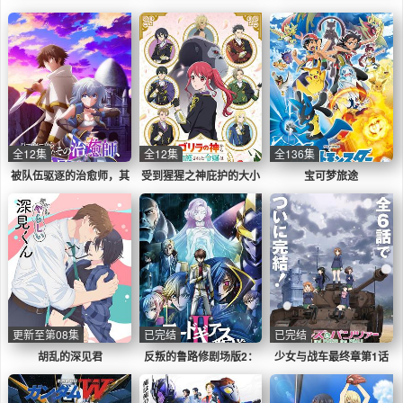
头
服的猛爱
而被废除婚约并卖到邻国
全12集
全12集
全136集
被队伍驱逐的治愈师，其
受到猩猩之神庇护的大小
宝可梦旅途
实是最强的
姐在皇家骑士团受到宠爱
更新至第08集
已完结
已完结
胡乱的深见君
反叛的鲁路修剧场版2：
少女与战车最终章第1话
叛道