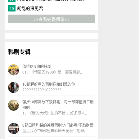
胡乱的深见君
10
>>查看完整榜单<<
韩剧专辑
值得刷N遍的韩剧
01、《请回答1988》是一部温情脉..
10部超好看的韩剧送给剧荒的你
??????????10??????..
强推10部高分下饭韩剧，每一部都值得三刷
四刷
1、《我的大叔》拍的不错 ，好多感人..
8部口碑炸裂的神级韩剧/入门必看/不愁剧荒
盘点我心中8部经典韩剧天花板！犯罪、..