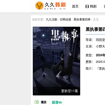
首页
韩剧
九九汉剧
当前位置：
九九汉剧
日韩动漫
黑执事第四季
正文
>
>
>
黑执事第
导演：
冈田
主演：
小野大
类型：
2024
更新：
2025-0
简介：
『黑执
更新至11集
超清4k
播放