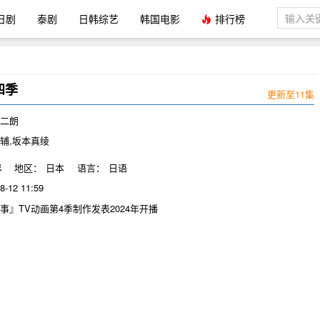
日剧
泰剧
日韩综艺
韩国电影
排行榜
四季
更新至11集
坚二朗
辅,坂本真绫
年
地区：
日本
语言：
日语
8-12 11:59
事』TV动画第4季制作发表2024年开播