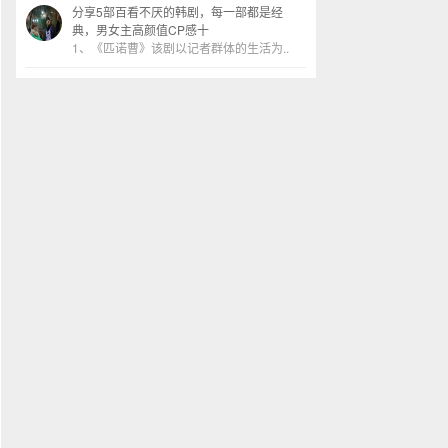
分享5部百看不厌的韩剧，每一部都是经
典，男女主高颜值CP感十
1、《匹诺曹》该剧以记者群体的生活为..