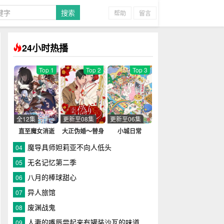
帮助
留言
24小时热播
Top 1
Top 2
Top 3
全12集
更新至08集
更新至06集
直至魔女消逝
大正伪婚～替身
小城日常
新娘与军服的猛
魔导具师妲莉亚不向人低头
04
爱
无名记忆第二季
05
八月的棒球甜心
06
异人旅馆
07
废渊战鬼
08
人妻的嘴唇尝起来有罐装沙瓦的味道
09