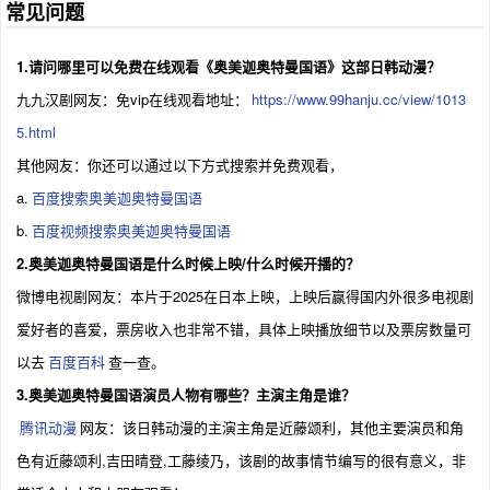
常见问题
自外星的宙人与一位普通青年逐渐成为并肩作战
的伙伴。作品将通过他们之间的羁绊与经历，深
度探索“奥特曼为何要守护地球”这一问题的答
1.请问哪里可以免费在线观看《奥美迦奥特曼国语》这部日韩动漫？
案。现在正是觉醒之时。
九九汉剧网友：免vip在线观看地址：
https://www.99hanju.cc/view/1013
5.html
其他网友：你还可以通过以下方式搜索并免费观看，
a.
百度搜索奥美迦奥特曼国语
b.
百度视频搜索奥美迦奥特曼国语
2.奥美迦奥特曼国语是什么时候上映/什么时候开播的？
微博电视剧网友：本片于2025在日本上映，上映后赢得国内外很多电视剧
爱好者的喜爱，票房收入也非常不错，具体上映播放细节以及票房数量可
以去
百度百科
查一查。
3.奥美迦奥特曼国语演员人物有哪些？主演主角是谁？
腾讯动漫
网友：该日韩动漫的主演主角是近藤颂利，其他主要演员和角
色有近藤颂利,吉田晴登,工藤绫乃，该剧的故事情节编写的很有意义，非