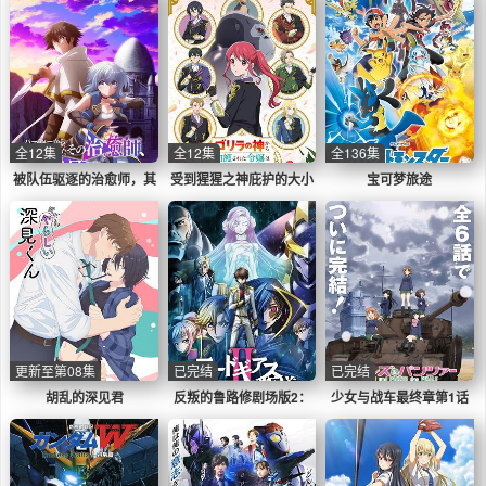
全12集
全12集
全136集
被队伍驱逐的治愈师，其
受到猩猩之神庇护的大小
宝可梦旅途
实是最强的
姐在皇家骑士团受到宠爱
更新至第08集
已完结
已完结
胡乱的深见君
反叛的鲁路修剧场版2：
少女与战车最终章第1话
叛道