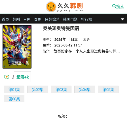
搜索
首页
韩剧
日剧
泰剧
日韩综艺
韩国电影
排行榜
九九汉剧
奥美迦奥特曼国语
类型：
2025年
日本
国语
更新：
2025-08-12 11:57
故事设定在一个从未出现过奥特曼与怪兽
简介：
的地球上。某天，一名外星人意外从宇宙坠落，
他手持有着象征身份的红色宇宙回旋镖“奥美迦头
更新至06集
镖”，并有着“究极”的称号。失去过往记忆的外星
人“奥美迦”化身为地球人模样，被人称为“宙人”。
超清4k
播
初到地球的宙人，对人类充满好奇，积极主动地
接触和了解这些陌生的生命体。当神秘巨型生物
放
第01集
第02集
第03集
第04集
第05集
接连出现时，尘封的记忆碎片被唤醒，宙人认出
这些生物正是记忆中的“怪兽”。面对怪兽的威
第06集
胁，强烈的使命感驱使他变身成为奥美迦奥特
曼，与怪兽展开战斗。与此同时，地球上的人类
对突然现身的巨型生物，以及手持红色头镖与之
标签：
战斗的巨人充满疑惑。为探寻真相，人类开始从
各个角度观察这位神秘巨人。随着故事推进，来