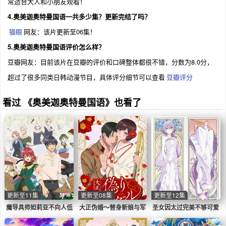
常适合大人和小朋友观看！
4.奥美迦奥特曼国语一共多少集？更新完结了吗？
猫眼
网友：该片更新至06集！
5.奥美迦奥特曼国语评价怎么样？
豆瓣网友：目前该片在豆瓣的评价和口碑整体都很不错，分数为8.0分，
超过了很多同类日韩动漫节目，具体评分细节可以查看
豆瓣评分
看过 《奥美迦奥特曼国语》也看了
更新至11集
更新至08集
更新至12集
魔导具师妲莉亚不向人低
大正伪婚～替身新娘与军
圣女因太过完美不够可爱
头
服的猛爱
而被废除婚约并卖到邻国