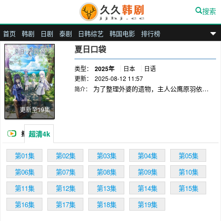
搜索
首页
韩剧
日剧
泰剧
日韩综艺
韩国电影
排行榜
九九汉剧
夏日口袋
类型：
2025年
日本
日语
更新：
2025-08-12 11:57
为了整理外婆的遗物，主人公鹰原羽依里
简介：
在暑假独自来到了鸟白岛。走下一天只有几趟的
渡轮，他遇见了一位少女。她任凭海风吹拂着发
更新至19集
丝，只是眺望着……那水天相接的边境。回过神
来，那位少女不知已经去往何方。羽依里似乎有
超清4k
播
些怅然若失，但他还是向外婆家走去。有一位羽
依里的小姨住在外婆家，她已经开始在那里整理
放
第01集
第02集
第03集
第04集
第05集
遗物了。羽依里帮忙整理着充满着外婆回忆的遗
物时，也逐渐适应了初来乍到时让他无所适从的
第06集
第07集
第08集
第09集
第10集
“岛上的生活”。在都市生活中无法体会到的，与
大自然的邂逅。这样的岛上生活，能让他想起曾
第11集
第12集
第13集
第14集
第15集
经遗忘的，值得怀念的点点滴滴。与眺望着大海
第16集
第17集
第18集
第19集
的少女相遇。与迫寻奇幻蝴蝶的少女相遇。与寻
找回亿和海盗船的少女相遇。与住在宁静灯塔的