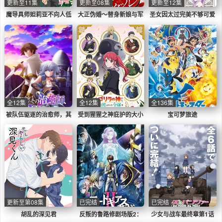
更新至11集
更新至08集
更新至12集
魔导具师妲莉亚不向人低
大正伪婚～替身新娘与军
圣女因太过完美不够可爱
头
服的猛爱
而被废除婚约并卖到邻国
全12集
全12集
全136集
被队伍驱逐的治愈师，其
受到猩猩之神庇护的大小
宝可梦旅途
实是最强的
姐在皇家骑士团受到宠爱
更新至第08集
已完结
已完结
胡乱的深见君
反叛的鲁路修剧场版2：
少女与战车最终章第1话