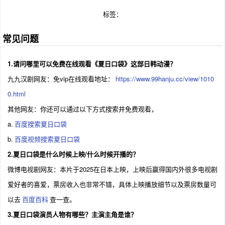
少女相遇。在岛上结识了新伙伴——曾经想着，
标签：
如果这个暑假永远不会结束就好了。
常见问题
1.请问哪里可以免费在线观看《夏日口袋》这部日韩动漫？
九九汉剧网友：免vip在线观看地址：
https://www.99hanju.cc/view/1010
0.html
其他网友：你还可以通过以下方式搜索并免费观看，
a.
百度搜索夏日口袋
b.
百度视频搜索夏日口袋
2.夏日口袋是什么时候上映/什么时候开播的？
微博电视剧网友：本片于2025在日本上映，上映后赢得国内外很多电视剧
爱好者的喜爱，票房收入也非常不错，具体上映播放细节以及票房数量可
以去
百度百科
查一查。
3.夏日口袋演员人物有哪些？主演主角是谁？