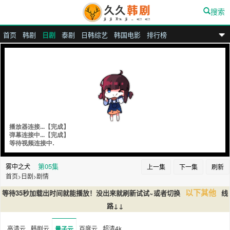
搜索
首页
韩剧
日剧
泰剧
日韩综艺
韩国电影
排行榜
九九汉剧
第05集
雾中之犬
上一集
下一集
刷新
首页
日剧
剧情
>
>
以下其他
等待35秒加载出时间就能播放！没出来就刷新试试~或者切换
线
路↓↓
高清云
韩剧云
百度云
超清4k
量子云