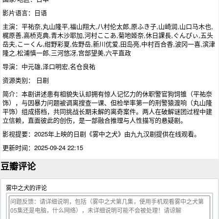
影片语言：日语
主演：平祐奈,丸山隆平,福山翔大,八村伦太郎,原ふき子,山崎润,山口马木也,
梶原善,高桥克典,青木沙耶加,河村ここあ,菊地姬奈,休日課長,ぐんぴぃ,五头
岳夫,こーくん,绀野彩夏,佐野岳,新川优爱,田岛亮,中村百合香,波冈一喜,滨津
隆之,松浦慎一郎,三河悠冴,宫部望美,六平直政
导演：中元雄,泽口明宏,名仓良祐
资源类别： 日剧
简介：本剧讲述患有相貌失认却拥有惊人记忆力的休职警官狗饲锥（平祐奈
饰），与因暴力问题被调离搜查一课、但检举率第一的刑警猿渡响（丸山隆
平饰）组成搭档，共同挑战长期未解的离奇案件。两人在破解谜团过程中建
立信赖，直面彼此的创伤，是一部融合推理与人性描写的悬疑剧。
影视提要：2025年上映的
日剧
《雾中之犬》由九九汉剧提供在线观看。
更新时间：2025-09-24 22:15
豆瓣评论
雾中之犬的评论